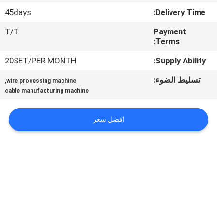
45days
Delivery Time:
جولة
T/T
Payment
في
Terms:
المصنع
20SET/PER MONTH
Supply Ability:
تسليط الضوء:
,
wire processing machine
مراقبة
cable manufacturing machine
الجودة
افضل سعر
اتصل
بنا
أخبار
القضايا