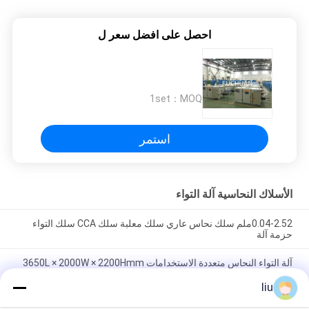
احصل على افضل سعر ل
1set
MOQ：
استمر
الأسلاك النحاسية آلة التواء
0.04-2.52ملم سلك نحاس عاري سلك معلبة سلك CCA سلك التواء
حزمة آلة
آلة التواء النحاس متعددة الاستخدامات 3650L × 2000W × 2200Hmm
الأبعاد
liu
آلة تدوير أسلاك النحاس عالية الأداء مع زاوية التدوير 0-360 درجة