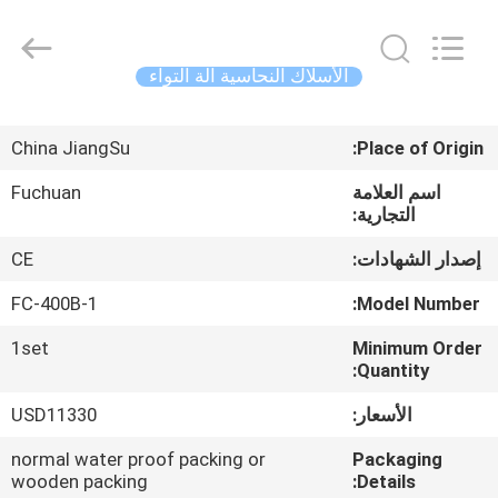
Kunshan
Fuchuan
Electrical
and
Mechanical
الأسلاك النحاسية آلة التواء
Co.,ltd.
All
Rights
الصفحة
Reserved.
China JiangSu
Place of Origin:
الرئيسية
اسم العلامة
Fuchuan
التجارية:
المنتجات
إصدار الشهادات:
CE
فيديوهات
FC-400B-1
Model Number:
1set
Minimum Order
عرض
Quantity:
VR
الأسعار:
USD11330
normal water proof packing or
Packaging
حولنا
wooden packing
Details: