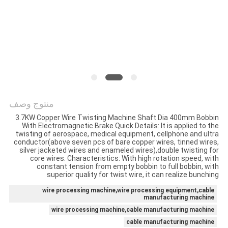
خريطة
الموقع
PRIVACY
POLICY
منتوج وصف
3.7KW Copper Wire Twisting Machine Shaft Dia 400mm Bobbin
With Electromagnetic Brake Quick Details: It is applied to the
twisting of aerospace, medical equipment, cellphone and ultra
conductor(above seven pcs of bare copper wires, tinned wires,
silver jacketed wires and enameled wires),double twisting for
core wires. Characteristics: With high rotation speed, with
constant tension from empty bobbin to full bobbin, with
superior quality for twist wire, it can realize bunching
wire processing machine,wire processing equipment,cable
manufacturing machine
wire processing machine,cable manufacturing machine
cable manufacturing machine