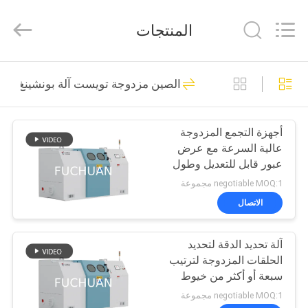
Kunshan
Fuchuan
Electrical
المنتجات
and
Mechanical
Co.,ltd.
All
Rights
الصفحة
124
Reserved.
الصين مزدوجة تويست آلة بونشينغ
الرئيسية
الأسلاك النحاسية آلة
الربط
أجهزة التجمع المزدوجة
المنتجات
عالية السرعة مع عرض
عبور قابل للتعديل وطول
فيديوهات
وضع لمتطلبات سلكية
negotiable MOQ:1 مجموعة
مخصصة
الاتصال
47
عرض
آلة تحديد الدقة لتحديد
VR
سلك اللف آلة
الحلقات المزدوجة لترتيب
سبعة أو أكثر من خيوط
حولنا
الأسلاك النحاسية العارية
negotiable MOQ:1 مجموعة