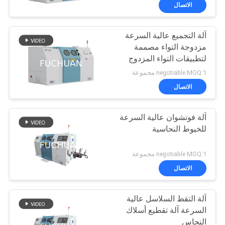
المزدوجة والمصفوفة
الاتصال
بالفضة
جولة
آلة التجميع عالية السرعة
في
88
مزدوجة التواء مصممة
المصنع
لتطبيقات التواء المزدوج
مزدوجة تويست آلة
للأسلاك الأساسية والأسلاك
negotiable MOQ:1 مجموعة
بونشينغ
المتعددة الأطراف
مراقبة
الاتصال
الجودة
آلة فوتشوان عالية السرعة
للخيوط النحاسية
اتصل
56
بنا
negotiable MOQ:1 مجموعة
الاتصال
سلك آلة الربط
أخبار
آلة التقط السلاسل عالية
السرعة آلة تقطيع أسلاك
القضايا
النحاس