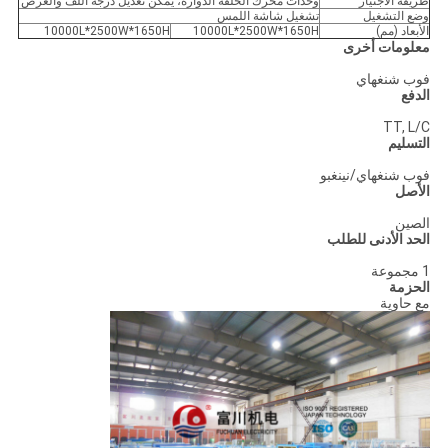
طريقة الاجتياز
وحدات محرك الحلقة الدوارة، يمكن تعديل درجة اللف والعرض
وضع التشغيل
تشغيل شاشة اللمس
الأبعاد (مم)
10000L*2500W*1650H
10000L*2500W*1650H
معلومات أخرى
فوب شنغهاي
الدفع
TT, L/C
التسليم
فوب شنغهاي/نينغبو
الأصل
الصين
الحد الأدنى للطلب
1 مجموعة
الحزمة
مع حاوية