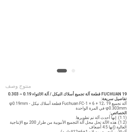
خريطة
الموقع
PRIVACY
POLICY
منتوج وصف
FUCHUAN 19 قطعة آلة تجميع أسلاك النيكل / آلة الالتواء 0.19 ~ 0.303
تفاصيل سريعة:
آلة تجميع Fuchuan FC-1 + 6 + 12، 19 قطعة أسلاك نيكل φ0.19mm -
φ0.303mm في المرة الواحدة
الخصائص:
(1.1). إنها أحدث آلة تم تطويرها.
(1.2). هذه الآلة تحل محل آلة التجميع الأنبوبية من طراز 200 مع الإنتاجية
العالية (إنها 4.5 أضعاف
آلةالأنبوبلتجميعموصلات1+6+12العادية)