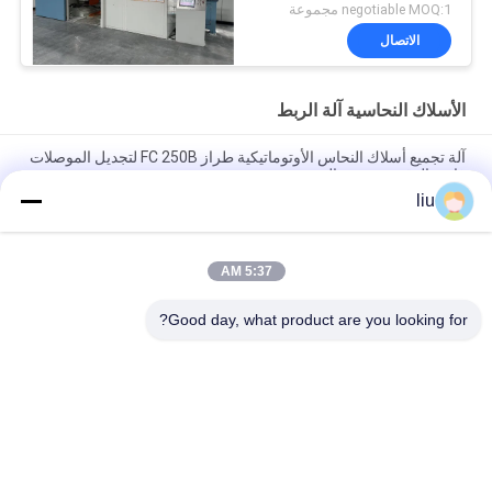
negotiable MOQ:1 مجموعة
الاتصال
الأسلاك النحاسية آلة الربط
آلة تجميع أسلاك النحاس الأوتوماتيكية طراز FC 250B لتجديل الموصلات
فائقة الدقة بسرعة عالية
liu
فوتشوان 800 السرعة العالية سلك النحاس مزدوج التواء الشبكة
المجموعة آلة
5:37 AM
فوتشوان FC-800 الآلية عالية السرعة سلك النحاس الكابل المجموعة
مزدوجة التواء
Good day, what product are you looking for?
فئات شعبية
جميع
الأسلاك النحاسية آلة 
سلك اللف آلة
الربط
مزدوجة تويست آلة 