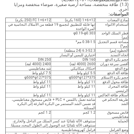
(1.3). طاقة منخفضة، مساحة أرضية صغيرة، ضوضاء منخفضة ومزايا
أخرى.
المواصفات:
نماذج المعدات
1+6+12 (160 بكرة)
FC 1+6+12 (250 بكرة)
استخدام الالتواء
إنها قابلة للتطبيق لتجميع 19 قطعة من الأسلاك النحاسية في
المرة الواحدة
قطر السلك الواحد
φ0.19-φ0.303
(مم)
مساحة قسم التجديل
0.38-1.5 مم²
(مم²)
الخطوة (مم)
6.3-52.3 (24 منطقة)
اتجاه التمديد
اختياري لليمين أو اليسار
حجم بكرة الدفع
DIN 160
DIN 250
أقصى سرعة دوران
2600 (4000 لفة)
2400 (4000 لفة)
نوع الدفع
احتكاك ميكانيكي
شد مغناطيسي
طاقة آلة الدفع
5.5 كيلو واط
7.5 كيلو واط
حجم بكرة الاستلام
φ500*φ127*375
φ500*φ127*375
طاقة محول الدفع
11 كيلو واط
11 كيلو واط
طاقة المحرك
11 كيلو واط
11 كيلو واط
الرئيسي
استلام طاقة العاكس
11 كيلو واط
11 كيلو واط
طريقة التحكم في
شاشة تعمل باللمس + PLC + قابض مسحوق مغناطيسي،
الشد
قد تضمن الشد المستمر من البكرة الفارغة إلى البكرة
الممتلئة
قابض مسحوق
1.2 كجم
1.2 كجم
مغناطيسي
الحماية
ستتوقف الآلة تلقائيًا عند كسر السلك من الداخل والخارج،
ستتوقف الآلة تلقائيًا عند الوصول إلى الطول المحدد مسبقًا.
وضع الفرامل
فرامل كهرومغناطيسية