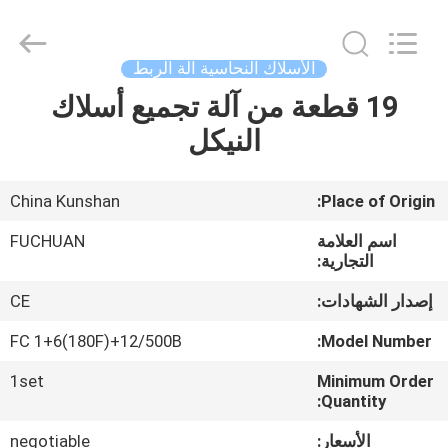
Kunshan
Fuchuan
Electrical
and
Mechanical
الأسلاك النحاسية آلة الربط
Co.,ltd.
All
Rights
19 قطعة من آلة تجميع أسلاك
الصفحة
Reserved.
النيكل
الرئيسية
المنتجات
China Kunshan
Place of Origin:
اسم العلامة
FUCHUAN
فيديوهات
التجارية:
إصدار الشهادات:
CE
عرض
FC 1+6(180F)+12/500B
Model Number:
VR
1set
Minimum Order
Quantity:
حولنا
الأسعار:
negotiable