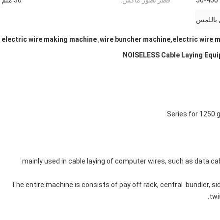
50-400
قطر تطور ماكس:
30 ملم
electric wire making machine
,
wire buncher machine,electric wire 
NOISELESS Cable Laying Equip
Series for 1250 
1. mainly used in cable laying of computer wires, such as data ca
2. The entire machine is consists of pay off rack, central bundler, si
twi