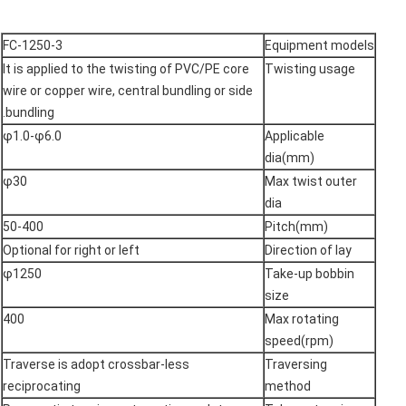
FC-1250-3
Equipment models
It is applied to the twisting of PVC/PE core
Twisting usage
wire or copper wire, central bundling or side
bundling.
φ1.0-φ6.0
Applicable
dia(mm)
φ30
Max twist outer
dia
50-400
Pitch(mm)
Optional for right or left
Direction of lay
φ1250
Take-up bobbin
size
400
Max rotating
speed(rpm)
Traverse is adopt crossbar-less
Traversing
reciprocating
method