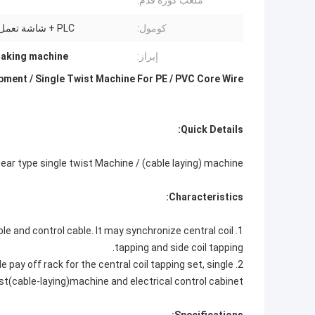
ملعب كورة قدم:
كومول:
PLC + شاشة تعمل باللمس
إبراز:
making machine
ment / Single Twist Machine For PE / PVC Core Wire
Quick Details:
gear type single twist Machine / (cable laying) machine
Characteristics:
ble and control cable. It may synchronize central coil
tapping and side coil tapping.
de pay off rack for the central coil tapping set, single
st(cable-laying)machine and electrical control cabinet.