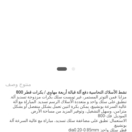
خريطة
الموقع
PRIVACY
POLICY
منتوج وصف
نشط الأسلاك النحاسية دفع آلة قبالة أربعة مهاوي / بكرات قطر 800
مزايا: فمن التوتر المستمر، غير تويست سلك بكرات مزدوجة تسديد آلة.
تنطبق على سلك واحد و متعددة الأسلاك الرسم تسديد. المباراة مع آلة
عالية السرعة بونشينغ، يمكن بكرة اثنين تعمل بشكل منفصل أو بشكل
متزامن، وسهل التشغيل، وتوفير المزيد من مساحة الأرض.
الموديل: فك-800
الاستعمال: تطبق على مضاعفة سلك تسديد، مباراة مع عالية السرعة آلة
بونشينغ.
قطر سلك واحد: dia0.20-0.85mm