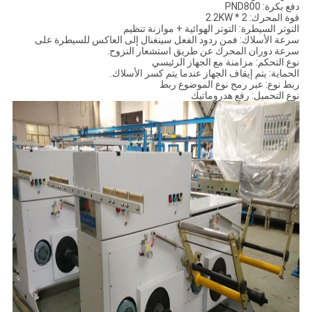
دفع بكرة: PND800
قوة المحرك: 2.2KW * 2
التوتر السيطرة: التوتر الهوائية + موازنة تنظيم
سرعة الأسلاك: فمن ردود الفعل سينغنال إلى العاكس للسيطرة على
سرعة دوران المحرك عن طريق استشعار النزوح.
نوع التحكم: مزامنة مع الجهاز الرئيسي
الحماية: يتم إيقاف الجهاز عندما يتم كسر الأسلاك.
ربط نوع: عبر رمح نوع الموضوع ربط
نوع التحميل: رفع هدروماتيك