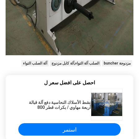
مزدوجة buncher
الصلب آلة التواء,آلة كابل مزدوج
آلة الصلب التواء
احصل على افضل سعر ل
نشط الأسلاك النحاسية دفع آلة قبالة
أربعة مهاوي / بكرات قطر 800
استمر