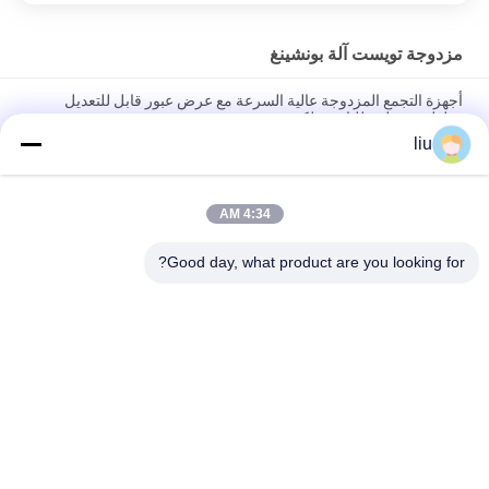
مزدوجة تويست آلة بونشينغ
أجهزة التجمع المزدوجة عالية السرعة مع عرض عبور قابل للتعديل
وطول وضع لمتطلبات سلكية مخصصة
liu
آلة تحديد الدقة لتحديد الحلقات المزدوجة لترتيب سبعة أو أكثر من خيوط
الأسلاك النحاسية العارية المزدوجة والمصفوفة بالفضة
4:34 AM
آلة التجميع عالية السرعة مزدوجة التواء مصممة لتطبيقات التواء
المزدوج للأسلاك الأساسية والأسلاك المتعددة الأطراف
Good day, what product are you looking for?
فئات شعبية
جميع
الأسلاك النحاسية آلة 
سلك اللف آلة
الربط
مزدوجة تويست آلة 
سلك آلة الربط
بونشينغ