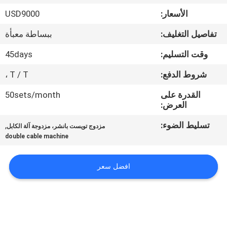
الأسعار:
USD9000
جولة
تفاصيل التغليف:
ببساطة معبأة
في
المصنع
وقت التسليم:
45days
شروط الدفع:
T / T ،
مراقبة
القدرة على
50sets/month
الجودة
العرض:
تسليط الضوء:
,
مزدوج تويست بانشر، مزدوجة آلة الكابل
اتصل
double cable machine
بنا
افضل سعر
أخبار
القضايا