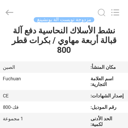
Kunshan
Fuchuan
Electrical
and
Mechanical
مزدوجة تويست آلة بونشينغ
Co.,ltd.
All
Rights
نشط الأسلاك النحاسية دفع آلة
الصفحة
Reserved.
قبالة أربعة مهاوي / بكرات قطر
الرئيسية
800
المنتجات
مكان المنشأ:
الصين
فيديوهات
اسم العلامة
Fuchuan
التجارية:
عرض
إصدار الشهادات:
CE
VR
رقم الموديل:
فك-800
الحد الأدنى
1 مجموعة
حولنا
لكمية: