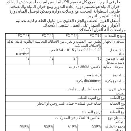
طرفي أنبوب الفرن كل تصميم الأكمام السيراميك ، لمنع خدش السلك.
خزان المياه هو تصميم دورة إعادة التدوير ومع خزان المياه والمضخة.
طرفي اسطوانة السحب مع وصلات دوارة ويمكن توصيل المياه دورة
إعادة التدوير للتبريد.
أسفل الفرن الصلب والجزء العلوي من تناول الطعام لديه تصميم
الأنوار ، من السهل على العمال تشغيل الأسلاك.
مواصفات آلة الغزل الأسلاك:
نموذج المعدات
FC-T16
FC-T24
FC-T42
FC-T48
استخدام الجهاز
تطبق على الصلب والغزل من الأسلاك النحاسية الدائرية فائقة الدقة
والأسلاك السبائكية.
سلك مدخل
0.08 ~ 0.32 مم أو 0.15 ~ 0.64 مم
0.08 ~
ضياء
0.32mm
أقصى عدد من
16
24
42
48
الأسلاك مدخل
السرعة الخطية
الأقصى: 350M / دقيقة
سداد نوع
فرشاة سداد
سداد نوع بكرة
dia300mm بكرة
طول الفرن
خمسة أمتار أو ستة أمتار
الصلب
نوع الصلب
نوع أنبوب الصلب
نوع الحماية
حماية ختم المياه + حماية النيتروجين أو البخار
الصلب
نوع المعلبة
تراجع الساخنة
كابستان نوع
العاكس + التحكم في المحركات
التحكم
مجموع الطاقة
53KW
61KW
82KW
98KW
المعدات