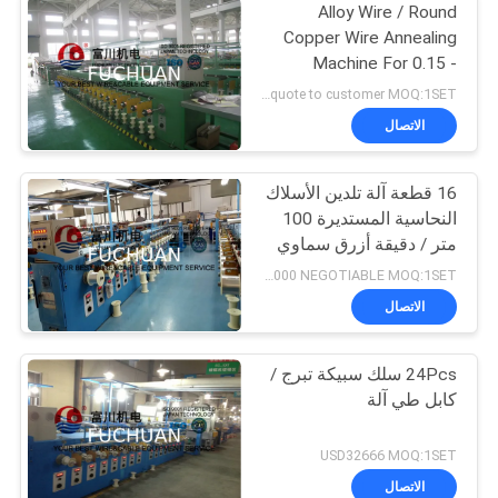
Alloy Wire / Round
Copper Wire Annealing
Machine For 0.15 -
0.64mm Wire 40 Pcs
can quote to customer MOQ:1SET
الاتصال
16 قطعة آلة تلدين الأسلاك
النحاسية المستديرة 100
متر / دقيقة أزرق سماوي
مع فرشاة سداد
USD30000 NEGOTIABLE MOQ:1SET
الاتصال
24Pcs سلك سبيكة تبرج /
كابل طي آلة
USD32666 MOQ:1SET
الاتصال