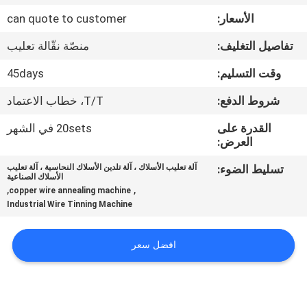
الأسعار:
can quote to customer
جولة
تفاصيل التغليف:
منصّة نقّالة تعليب
في
المصنع
وقت التسليم:
45days
شروط الدفع:
T/T، خطاب الاعتماد
مراقبة
القدرة على
20sets في الشهر
الجودة
العرض:
تسليط الضوء:
آلة تعليب الأسلاك ، آلة تلدين الأسلاك النحاسية ، آلة تعليب
الأسلاك الصناعية
اتصل
,
,
copper wire annealing machine
Industrial Wire Tinning Machine
بنا
افضل سعر
أخبار
القضايا