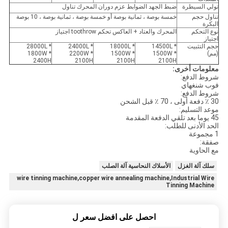
تولي السيطرة
ضبط الجهد الضوابط عزم دوران المحرك تناول
تناول حجم
خمسة بوصة ، ثمانية بوصة أو خمسة بوصة ، ثمانية بوصة ، 10 بوصة
البكرة
نوع التحكم
المحرك والعتاد + العاكس تحكم toothrow اجتياز
اجتياز
حجم التثبيت
14500L *
18000L *
24000L *
28000L *
(مم)
1500W *
1500W *
2200W *
1800W *
2400H
2100H
2100H
2100H
معلومات أخرى:
شروط الدفع:
فوب شنغهاي
شروط الدفع:
30 ٪ دفعة أولى ، 70 ٪ قبل الشحن
موعد التسليم:
45 يوما بعد تلقي الدفعة المقدمة
الحد الأدنى للطلب:
1 مجموعة
صفقة:
مع الحاوية
سلك آلة الغزل
الأسلاك النحاسية آلة الصلب
wire tinning machine,copper wire annealing machine,Industrial Wire
Tinning Machine
احصل على افضل سعر ل