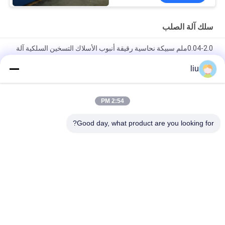
سلك آلة الصلب
0.04-2.0ملم سبيكة نحاسية رقيقة أنبوب الأسلاك التسخين السلكية آلة
حفر
liu
0.04-1.0ملم سبيكة النحاس المعلبة سلك النحاس الكابلات السلكية
التسخين
2:54 PM
0.05-2.52mm سلك سبيكة النحاس التسخين صناعة الصفائح التواء
حزمة حزمة آلة
Good day, what product are you looking for?
فئات شعبية
جميع
الأسلاك النحاسية آلة 
سلك اللف آلة
الربط
مزدوجة تويست آلة 
سلك آلة الربط
بونشينغ