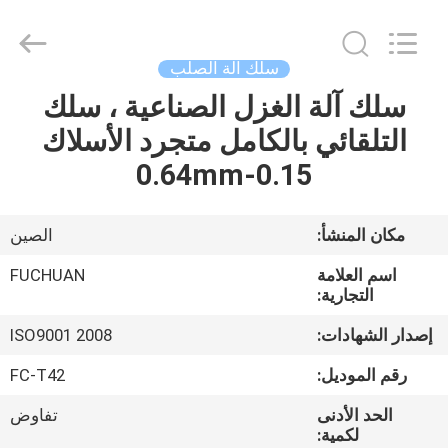
Kunshan
Fuchuan
Electrical
and
Mechanical
سلك آلة الصلب
Co.,ltd.
All
Rights
سلك آلة الغزل الصناعية ، سلك
الصفحة
Reserved.
التلقائي بالكامل متجرد الأسلاك
الرئيسية
0.15-0.64mm
المنتجات
مكان المنشأ:
الصين
فيديوهات
اسم العلامة
FUCHUAN
التجارية:
عرض
إصدار الشهادات:
ISO9001 2008
VR
رقم الموديل:
FC-T42
الحد الأدنى
تفاوض
حولنا
لكمية: